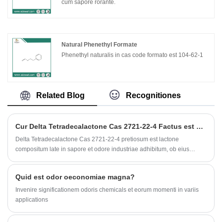
cum sapore rorante.
Natural Phenethyl Formate
Phenethyl naturalis in cas code formato est 104-62-1
Related Blog
Recognitiones
Cur Delta Tetradecalactone Cas 2721-22-4 Factus est Essentialis Ingrediens in Applicationibus hodiernis Saporis et Fragrantiae
Delta Tetradecalactone Cas 2721-22-4 pretiosum est lactone
compositum late in sapore et odore industriae adhibitum, ob eius
cremeo, lacteum, cocounto instar odoris profile et firmitatis optimae.
Articulus hic explorat suas proprietates chemicae, applicationes,
Quid est odor oeconomiae magna?
utilitates, considerationes qualitates, et regimen quaerens artifices
certas aromatum ingredientes acquirendi.
Invenire significationem odoris chemicals et eorum momenti in variis
applications