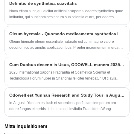
Definitio de synthetica suavitatis
Nova etiam sunt, qui dicitur artificialis sapores, odores synthetica quae
imitantur, qui sunt homines natura sua scientia et ars, per odores.
Oleum hyemale - Quomodo medicamenta synthetica inveniuntur et probata pro natura?
Oleum hiemale oleum essentiale naturale est cum magno valore
oeconomico ac amplis applicationibus. Propter incrementum mercatum
suum postulant, variae syntheticae hiemales oleorum cum pittacio
"naturali" etiam in forum fluunt...
Cum Duobus decenniis Usus, ODOWELL munera 2025 Internationale Saporis Odoris et Cosmeticae Scientiae et Technologiae Forum
2025 International Saporis Fragrantia et Cosmetica Scientia et
Technologia Forum nuper in Shanghai feliciter tenebatur. Ut clavis
annui eventus industriae, forum pretiosum suggestum commutationis et
collaborationis praebebat.
Odowell est Yunnan Research and Study Tour in August MMXXV
In Augusti, Yunnan est lush et scaenicos, perfectam temporum pro
odore fungos et herbis. In huiusmodi invitatio Praesidem Wang
Chunhua de Yunnan smaragdin essentia Ltd, delegationis duorum ex
Odowell, ducitur a generali procurator, visited chexgeg, Kunming et alia
Mitte Inquisitionem
in Augusti 4 ad ager inspectionem et commutationem a August 4 ad 6.