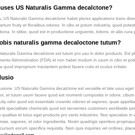
 uses US Naturalis Gamma decalctone?
, US Naturalis Gamma decalctone habet plures applications trans divers
artum fruity et floralibus odores. In cibo et potum industria, quod pote
 bona. In stibio, quod est in productione unguentis, lotions, et aliis cura
nobis naturalis gamma decaloctone tutum?
 Naturalis Gamma decalctone est tutum pro usu in dolor products. Est p
ento Administration (FDA) et non habet modum in usum in cibo et poti
 quod improprium tractantem potest facere cutis et oculus irritatio.
lusio
lusione, US Naturalis Gamma decalctone est versatile et late usus eget
dor, et tutum usum facere quod est momenti compositis in odore, cibum e
fruity odor quod est essentiale creando odores et sapores, quae appel
elit specialitate chemicals quod est servientes customers worldwide pe
ualitas et tutus eget products pro variis industries. Nos specialize in
iae, sapores, et odor ingredientia. Nostri quadrigis operibus propinqu
cursum eorum specifica requisita. Nam quis inquiries vel ordines, plac
yxu@odowell.com
.