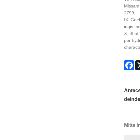
Missam 
2799.
IX. Goe
iugis In
X. Bhatt
per hydr
characte
Fa
Antec
deinde
Mitte 