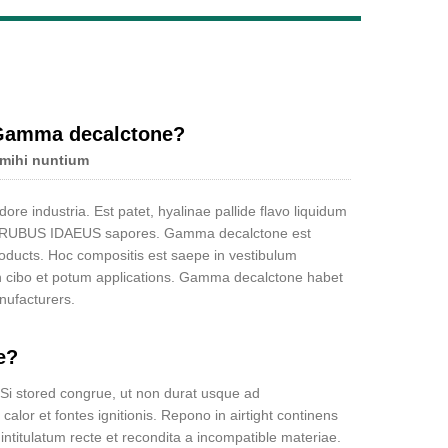
Live
 Gamma decalctone?
 mihi nuntium
dore industria. Est patet, hyalinae pallide flavo liquidum
m et RUBUS IDAEUS sapores. Gamma decalctone est
 products. Hoc compositis est saepe in vestibulum
in cibo et potum applications. Gamma decalctone habet
anufacturers.
e?
 stored congrue, ut non durat usque ad
 calor et fontes ignitionis. Repono in airtight continens
ntitulatum recte et recondita a incompatible materiae.