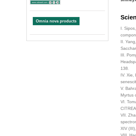
Scien
Omnia nova products
I. Sipos
componi
II. Yang
Sacchar
III. Pom
Headspa
138.
IV. Xie
senescit
V. Bahra
Myrtus c
VI. Tom
CITREA 
VII. Zh
spectro
XIV (III
VIII. Ha