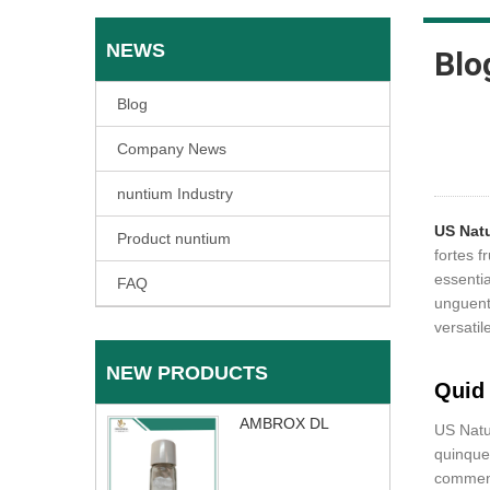
NEWS
Blo
Blog
Company News
nuntium Industry
US Nat
Product nuntium
fortes 
essentia
FAQ
unguent
versatil
NEW PRODUCTS
Quid
AMBROX DL
US Natu
quinquen
commenda