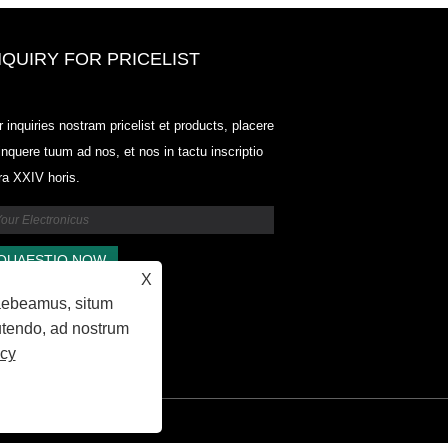
NQUIRY FOR PRICELIST
Odowell, foro Price List-2025.6.14
r inquiries nostram pricelist et products, placere
2025.07.25
linquere tuum ad nos, et nos in tactu inscriptio
2025/07/25
tra XXIV horis.
Odowell, foro Price List-2025.6.14
2025.07.25
X
raebeamus, situm
 utendo, ad nostrum
icy