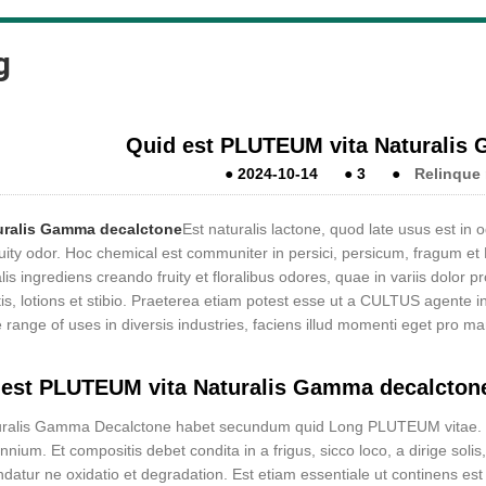
g
Quid est PLUTEUM vita Naturalis
●
2024-10-14
●
3
●
Relinque
uralis Gamma decalctone
Est naturalis lactone, quod late usus est in o
fruity odor. Hoc chemical est communiter in persici, persicum, fragu
lis ingrediens creando fruity et floralibus odores, quae in variis dolor
is, lotions et stibio. Praeterea etiam potest esse ut a CULTUS agente 
e range of uses in diversis industries, faciens illud momenti eget pro m
 est PLUTEUM vita Naturalis Gamma decalcton
ralis Gamma Decalctone habet secundum quid Long PLUTEUM vitae. Si
nium. Et compositis debet condita in a frigus, sicco loco, a dirige solis,
tur ne oxidatio et degradation. Est etiam essentiale ut continens est i