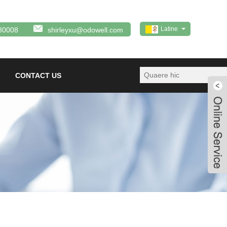
Latine
80008
shirleyxu@odowell.com
CONTACT US