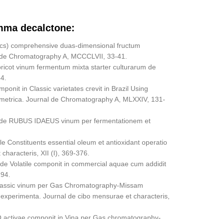
amma decalctone:
ersics) comprehensive duas-dimensional fructum
l de Chromatography A, MCCCLVII, 33-41.
apricot vinum fermentum mixta starter culturarum de
4.
mponit in Classic varietates crevit in Brazil Using
etrica. Journal de Chromatography A, MLXXIV, 131-
nit de RUBUS IDAEUS vinum per fermentationem et
le Constituents essential oleum et antioxidant operatio
characteris, XII (I), 369-376.
 de Volatile componit in commercial aquae cum addidit
194.
n Classic vinum per Gas Chromatography-Missam
xperimenta. Journal de cibo mensurae et characteris,
ATIO activae componit in Vina per Gas chromatography-