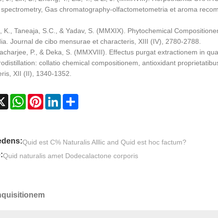
spectrometry, Gas chromatography-olfactometometria et aroma recombin
l, K., Taneaja, S.C., & Yadav, S. (MMXIX). Phytochemical Compositione
dia. Journal de cibo mensurae et characteris, XIII (IV), 2780-2788.
acharjee, P., & Deka, S. (MMXVIII). Effectus purgat extractionem in qua
odistillation: collatio chemical compositionem, antioxidant proprietatibu
ris, XII (II), 1340-1352.
cebook
X
WhatsApp
Pinterest
LinkedIn
Share
edens:
Quid est C% Naturalis Alllic and Quid est hoc factum?
:
Quid naturalis amet Dodecalactone corporis
Inquisitionem