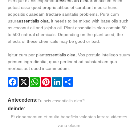
Plerique ex his exprimatur
essentialis olea
aromaticum enim
potest esse quod proprietatibus et curabant medici hunc
adpositis quaedam tractare sanitatis problems. Pura cum
usura
essentialis olea
, it needs to be mixed with base oils such
as coconut oil and jojoba oil. Plant essentialis olea contain 50
to 500 natural chemicals. Depending on the plant used, the
effects of these chemicals may be good or bad.
Igitur cum per plant
essentialis olea
, Vos postulo intellego suum
primum ingredientia, quae pertinent ad substantiam qua
morbus aut quod incommodum.
Facebook
X
WhatsApp
Pinterest
LinkedIn
Share
Antecedens:
Tu scis essentialis olea?
deinde:
Et cinnamomum et multa beneficia valentes latrare videntes
vana oleum