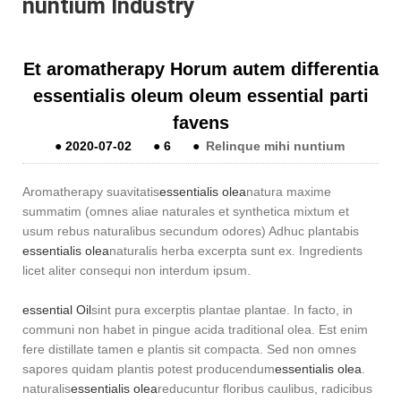
nuntium Industry
Et aromatherapy Horum autem differentia
essentialis oleum oleum essential parti
favens
●
2020-07-02
●
6
●
Relinque mihi nuntium
Aromatherapy suavitatis
essentialis olea
natura maxime
summatim (omnes aliae naturales et synthetica mixtum et
usum rebus naturalibus secundum odores) Adhuc plantabis
essentialis olea
naturalis herba excerpta sunt ex. Ingredients
licet aliter consequi non interdum ipsum.
essential Oil
sint pura excerptis plantae plantae. In facto, in
communi non habet in pingue acida traditional olea. Est enim
fere distillate tamen e plantis sit compacta. Sed non omnes
sapores quidam plantis potest producendum
essentialis olea
.
naturalis
essentialis olea
reducuntur floribus caulibus, radicibus