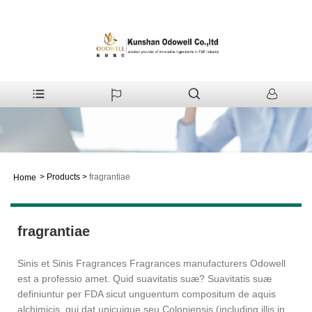
>
Products
>
fragrantiae
Home
fragrantiae
Sinis et Sinis Fragrances Fragrances manufacturers Odowell
est a professio amet. Quid suavitatis suæ? Suavitatis suæ
definiuntur per FDA sicut unguentum compositum de aquis
alchimicis, qui dat unicuique seu Coloniensis (including illis in